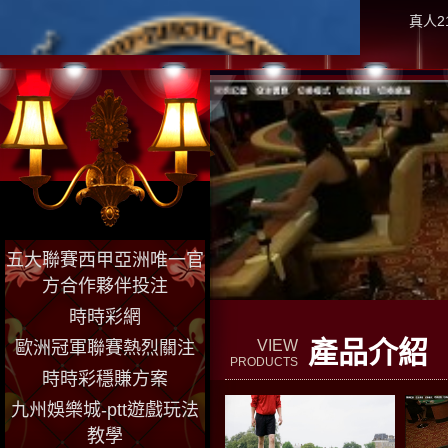
真人2
真人2
五大聯賽西甲亞洲唯一官
方合作夥伴投注
時時彩網
產品介紹
VIEW
歐洲冠軍聯賽熱烈關注
PRODUCTS
時時彩穩賺方案
九州娛樂城-ptt遊戲玩法
教學