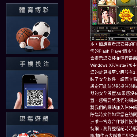
本。如想查看您安裝的Fl
需的Flash Playe
會提示您安裝並運行最新
Windows XP/Vist
您的計算機至少應該有1.
裝了安全軟件，請您查
設定可能
時時彩投注時
器的安全設置:如果您沒
置，您需要將我們的網
將我們的網站加入信任
除臨時文件如果您在訪
洲唯一官方合作夥伴投
特網→瀏覽歷程記時時彩
欄/插件五大聯賽西甲亞