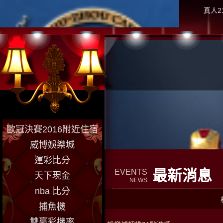
真人2
真人2
歐冠決賽2016附近住宿
威博娛樂城
運彩比分
最新消息
EVENTS
天下現金
NEWS
nba 比分
捕魚機
雙贏彩機率