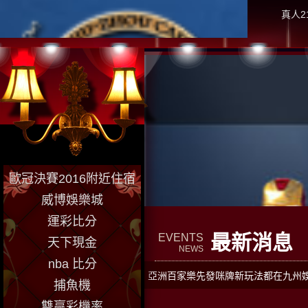
真人2
真人2
歐冠決賽2016附近住宿
威博娛樂城
運彩比分
最新消息
EVENTS
天下現金
NEWS
nba 比分
亞洲百家樂先發咪牌新玩法都在九州
捕魚機
雙贏彩機率